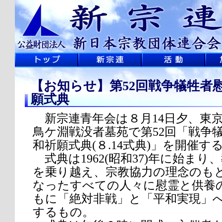
【お知らせ】第52回戦争犠牲者
願式典
新宗連青年会は８月14日夕、東
鳥ケ淵戦没者墓苑で第52回「戦争
和祈願式典(８.14式典)」を開催す
式典は1962(昭和37)年に始ま
を乗り越え、宗教協力の理念のも
なったすべての人々に慰霊と供養
もに「絶対非戦」と「平和実現」
するもの。