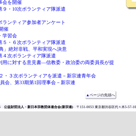
事会を開催
第９・10次ボランティア隊派遣
ボランティア参加者アンケート
開催
・学習会
第５・６次ボランティア隊派遣
4式典」絶対非戦、平和実現へ決意
第４次ボランティア隊派遣
利用に対する意見書―信教委・政治委の両委員長が提
第２・３次ボランティアを派遣－新宗連青年会
議員会、第33期第1回理事会－新宗連
▲
ページの先頭へ
26
公益財団法人・新日本宗教団体連合会(新宗連)
〒151-0053 東京都渋谷区代々木5-57-