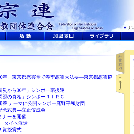
リ
行
事
案
内
80年、東京都慰霊堂で春季慰霊大法要―東京都慰霊協
ニ
ュ
│
ス
震災から30年」シンポ―宗援連
問題の真相」シンポーＲＩＲＣ
涵養 テーマに公開シンポー庭野平和財団
年記念式典―立正佼成会
ミナーを開催
Ⅰ」タイへ派遣
ユス賞授賞式