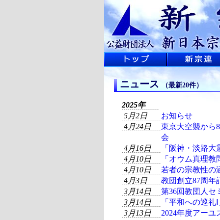
ニュース
（最新20件）
2025年
5月2日
お知らせ
4月24日
東京大空襲から
会
4月16日
「阪神・淡路大
4月10日
「オウム真理教
4月10日
若者の宗教性の
4月3日
教団創立87周
3月14日
第36回教団人セ
3月14日
「平和への巡礼
3月13日
2024年度アー