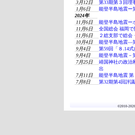
3月12日
第33期第３回理
1月6日
能登半島地震ー
2024年
11月6日
能登半島地震ー
11月6日
全国総会 福岡で
11月6日
２総支部で総会
10月4日
能登半島地震―
9月4日
第59回「８.1
9月4日
能登半島地震－
7月25日
靖国神社の政治
出
7月11日
能登半島地震 
7月8日
第32期第4回評
©2010-20