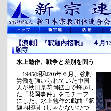
【演劇】『釈迦内柩唄』 ４月13
願寺
水上勉作、戦争と差別を問う
1945(昭和20)年６月、強制
労働を強いられていた中国
人が秋田県花岡鉱山で蜂起し
た「花岡事件」をモチーフ
にした、水上勉作の戯曲『釈
迦内柩唄（しゃかないひつ