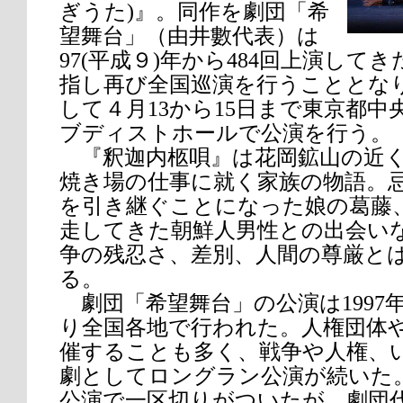
ぎうた)』。同作を劇団「希
望舞台」（由井數代表）は
97(平成９)年から484回上演してき
指し再び全国巡演を行うこととな
して４月13から15日まで東京都中
ブディストホールで公演を行う。
『釈迦内柩唄』は花岡鉱山の近く
焼き場の仕事に就く家族の物語。
を引き継ぐことになった娘の葛藤
走してきた朝鮮人男性との出会い
争の残忍さ、差別、人間の尊厳と
る。
劇団「希望舞台」の公演は1997年
り全国各地で行われた。人権団体
催することも多く、戦争や人権、
劇としてロングラン公演が続いた。20
公演で一区切りがついたが、劇団