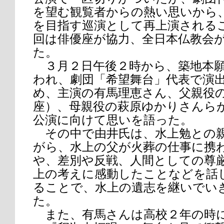
を望む観覧者からの熱い思いから、
を目指す巡演として再上演される
回は俳優座が協力、全日本仏教会
た。
３月２日午後２時から、築地本願
われ、劇団「希望舞台」代表で演
め、主演の有馬理恵さん、父親役
座）、母親役の萩原ゆかりさんら
公演に向けて思いを語った。
その中で由井氏は、水上勉との
がら、水上の父が火葬の仕事に携
や、差別や反戦、人間としての尊
上の考えに感動したことなどを話
ることで、水上の遺志を継いでい
た。
また、有馬さんは高校２年の時に