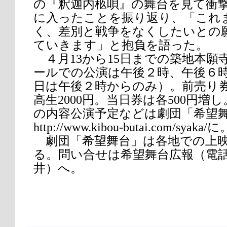
の『釈迦内柩唄』の舞台を見て衝
に入ったことを振り返り、「これ
く、差別と戦争をなくしたいとの
ていきます」と抱負を語った。
４月13から15日までの築地本願
ールでの公演は午後２時、午後６時
日は午後２時からのみ）。前売り券は
高生2000円。当日券は各500円増
の内容公演予定などは劇団「希望舞
http://www.kibou-butai.com/syaka/に
劇団「希望舞台」は各地での上映
る。問い合せは希望舞台広報（電話090-
井）へ。