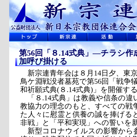
第56回「８.14式典」―チラシ
加呼び掛ける
新宗連青年会は８月14日夕、東
鳥ケ淵戦没者墓苑で第56回「戦争
和祈願式典(８.14式典)」を開催す
「８.14式典」は教義や信条の違
教協力の理念のもと、すべての戦
た人々に慰霊と供養の誠を捧げる
非戦」と「平和実現」への誓いを
新型コロナウイルスの影響から