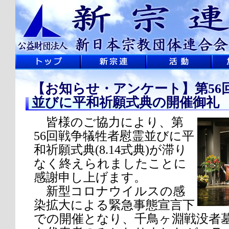
【お知らせ・アンケート】第56
並びに平和祈願式典の開催御礼
皆様のご協力により、第
56回戦争犠牲者慰霊並びに平
和祈願式典(8.14式典)が滞り
なく終えられましたことに
感謝申し上げます。
新型コロナウイルスの感
染拡大による緊急事態宣言下
での開催となり、千鳥ヶ淵戦没者