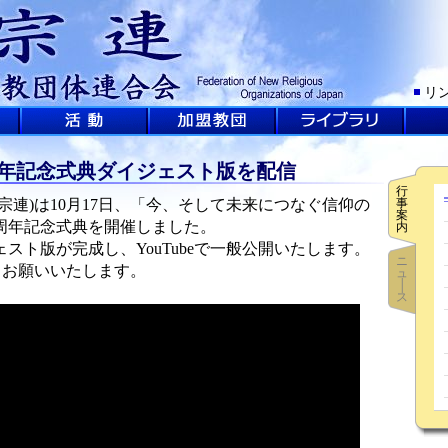
リ
周年記念式典ダイジェスト版を配信
行
連)は10月17日、「今、そして未来につなぐ信仰の
事
案
0周年記念式典を開催しました。
内
ト版が完成し、YouTubeで一般公開いたします。
ニ
録もお願いいたします。
ュ
│
ス