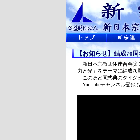
【お知らせ】結成70
新日本宗教団体連合会(新宗
力と光」をテーマに結成7
このほど同式典のダイジェス
YouTubeチャンネル登