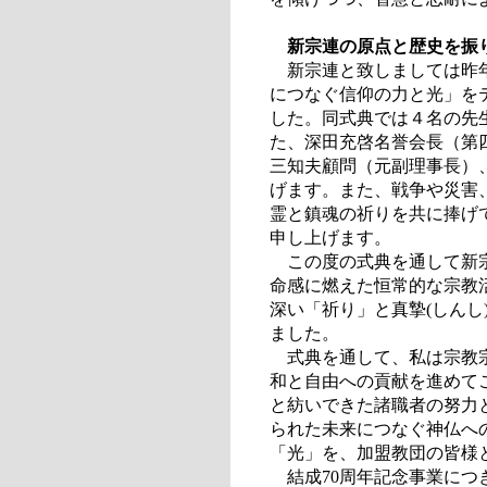
新宗連の原点と歴史を振り
新宗連と致しましては昨年1
につなぐ信仰の力と光」を
した。同式典では４名の先
た、深田充啓名誉会長（第
三知夫顧問（元副理事長）
げます。また、戦争や災害
霊と鎮魂の祈りを共に捧げ
申し上げます。
この度の式典を通して新宗
命感に燃えた恒常的な宗教
深い「祈り」と真摯(しんし
ました。
式典を通して、私は宗教宗
和と自由への貢献を進めて
と紡いできた諸職者の努力
られた未来につなぐ神仏へ
「光」を、加盟教団の皆様
結成70周年記念事業につ