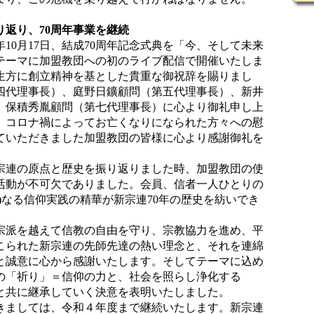
返り、70周年事業を継続
0月17日、結成70周年記念式典を「今、そして未来
テーマに加盟教団への初のライブ配信で開催いたしま
生方に創立精神を基とした貴重な御祝辞を賜りまし
四代理事長）、庭野日鑛顧問（第五代理事長）、新井
、保積秀胤顧問（第七代理事長）に心より御礼申し上
、コロナ禍によってお亡くなりになられた方々への慰
ていただきました加盟教団の皆様に心より感謝御礼を
連の原点と歴史を振り返りました時、加盟教団の使
活動が不可欠でありました。会員、信者一人ひとりの
)なる信仰実践の精華が新宗連70年の歴史を紡いでき
派を越えて信教の自由を守り、宗教協力を進め、平
こられた新宗連の先師先達の熱い理念と、それを連綿
と誠意に心から感謝いたします。そしてテーマに込め
の「祈り」＝信仰の力と、社会を照らし浄化する
と共に継承していく決意を表明いたしました。
きましては、令和４年度まで継続いたします。新宗連