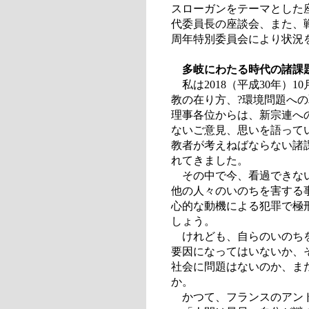
スローガンをテーマとした
代委員長の座談会、また、
周年特別委員会により状況
多岐にわたる時代の諸課
私は2018（平成30年）
教の在り方、?環境問題へ
理事各位からは、新宗連へ
ないご意見、思いを語って
教者が考えねばならない諸
れてきました。
その中で今、看過できない
他の人々のいのちを害する
心的な動機による犯罪で極
しょう。
けれども、自らのいのちを
要因になってはいないか、
社会に問題はないのか、ま
か。
かつて、フランスのアンド