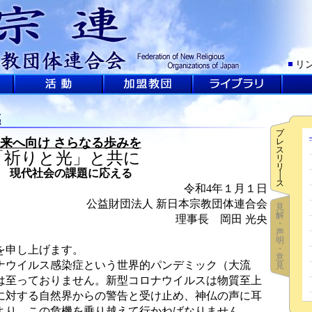
リ
感
プ
来へ向け さらなる歩みを
レ
ス
「祈りと光」と共に
リ
リ
現代社会の課題に応える
│
ス
令和4年１月１日
公益財団法人 新日本宗教団体連合会
見
解
理事長 岡田 光央
・
声
明
を申し上げます。
・
意
ウイルス感染症という世界的パンデミック（大流
見
は至っておりません。新型コロナウイルスは物質至上
に対する自然界からの警告と受け止め、神仏の声に耳
より、この危機を乗り越えて行かねばなりません。