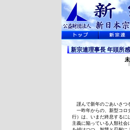
新宗連理事長 年頭所
未
謹んで新年のごあいさつ
一昨年からの、新型コロナ
行）は、いまだ終息するに
主義に陥っている人類社会
を傾けつつ、智慧と忍耐に