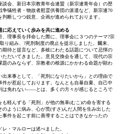
座談会、新日本宗教青年会連盟（新宗連青年会）の歴
戦争犠牲者・物故者慰霊供養団の派遣など、新宗連70
を判断しつつ鋭意、企画が進められております。
題に応えていく歩みを共に進める
10月、理事長を拝命した際に、理事会に３つのテーマ?宗
の取り組み、?死刑制度の廃止を提示しました。爾来、
の期待と提言など、多岐にわたる話題について忌憚の
いただいてきました。意見交換会を通して、現代の宗
課題のみならず、宗教者の根源にかかわる命題が顕わ
出来事として、「死刑になりたいから」との理由で
事件が惹起しております。なんとも自暴自棄、自己中
刑は免れない――とは、多くの方々が感じるところで
も軽んずる「死刑」が他の無辜(むこ)の命を害する
そのように病み、心が荒(すさ)んだ人間を生み出した
た事件を起こす前に善導することはできなかったの
レ・マルローは述べました。