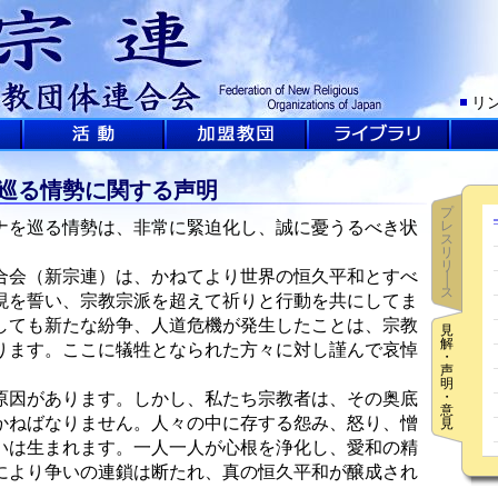
リ
巡る情勢に関する声明
プ
を巡る情勢は、非常に緊迫化し、誠に憂うるべき状
レ
ス
リ
リ
会（新宗連）は、かねてより世界の恒久平和とすべ
│
ス
現を誓い、宗教宗派を超えて祈りと行動を共にしてま
しても新たな紛争、人道危機が発生したことは、宗教
見
解
ります。ここに犠牲となられた方々に対し謹んで哀悼
・
声
明
因があります。しかし、私たち宗教者は、その奥底
・
意
かねばなりません。人々の中に存する怨み、怒り、憎
見
いは生まれます。一人一人が心根を浄化し、愛和の精
により争いの連鎖は断たれ、真の恒久平和が醸成され