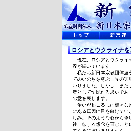
ロシアとウクライナを
現在、ロシアとウクライナ
況が続いています。
私たち新日本宗教団体連合
てのいのちを尊ぶ世界の実
いりました。しかし、また
者として忸怩たる思いであ
の意を表します。
争いが起こるには様々な原
にある真因に目を向けてい
しみ。そのような心から争
神、恕する想念を育むこと
てくるに違いありません。