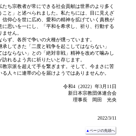
たち宗教者が常にできる社会貢献は世界のより多く
うこと」と述べられました。私たちには、目に見えざ
、信仰心を世に広め、愛和の精神を拡げていく責務が
意に思いを一にし、「平和を希求し、祈り、行動する
りません。
らず、各所で争いの火種が燻っています。
承してきた「二度と戦争を起こしてはならない」
てはならない」との「絶対非戦」精神を改めて噛みし
が訪れるよう共に祈りたいと存じます。
教宗派を超えて手を繋ぎます。そして、今まさに苦
いる人々に連帯の心を届けようではありませんか。
令和4（2022）年3月11日
新日本宗教団体連合会
理事長 岡田 光央
2022/3/11
▲
ページの先頭へ