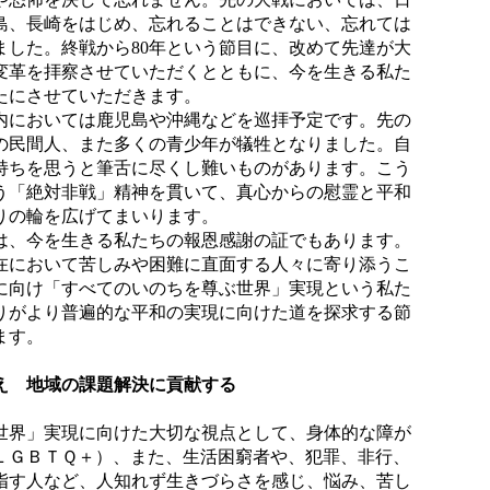
島、長崎をはじめ、忘れることはできない、忘れては
ました。終戦から80年という節目に、改めて先達が大
変革を拝察させていただくとともに、今を生きる私た
たにさせていただきます。
においては鹿児島や沖縄などを巡拝予定です。先の
の民間人、また多くの青少年が犠牲となりました。自
持ちを思うと筆舌に尽くし難いものがあります。こう
う「絶対非戦」精神を貫いて、真心からの慰霊と平和
りの輪を広げてまいります。
、今を生きる私たちの報恩感謝の証でもあります。
在において苦しみや困難に直面する人々に寄り添うこ
に向け「すべてのいのちを尊ぶ世界」実現という私た
りがより普遍的な平和の実現に向けた道を探求する節
ます。
え 地域の課題解決に貢献する
界」実現に向けた大切な視点として、身体的な障が
ＬＧＢＴＱ＋）、また、生活困窮者や、犯罪、非行、
指す人など、人知れず生きづらさを感じ、悩み、苦し