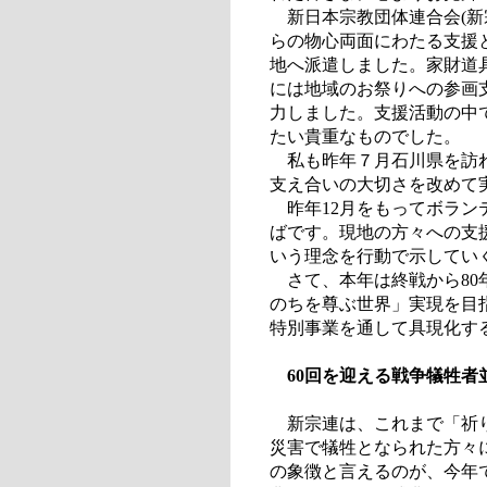
新日本宗教団体連合会(新
らの物心両面にわたる支援と
地へ派遣しました。家財道
には地域のお祭りへの参画
力しました。支援活動の中
たい貴重なものでした。
私も昨年７月石川県を訪れ
支え合いの大切さを改めて
昨年12月をもってボラン
ばです。現地の方々への支
いう理念を行動で示してい
さて、本年は終戦から80
のちを尊ぶ世界」実現を目
特別事業を通して具現化す
60回を迎える戦争犠牲者
新宗連は、これまで「祈り
災害で犠牲となられた方々
の象徴と言えるのが、今年