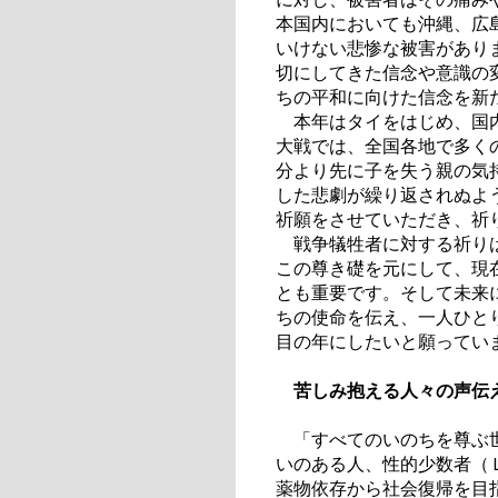
本国内においても沖縄、広
いけない悲惨な被害があり
切にしてきた信念や意識の
ちの平和に向けた信念を新
本年はタイをはじめ、国内
大戦では、全国各地で多く
分より先に子を失う親の気
した悲劇が繰り返されぬよ
祈願をさせていただき、祈
戦争犠牲者に対する祈りは
この尊き礎を元にして、現
とも重要です。そして未来
ちの使命を伝え、一人ひと
目の年にしたいと願ってい
苦しみ抱える人々の声伝
「すべてのいのちを尊ぶ世
いのある人、性的少数者（
薬物依存から社会復帰を目