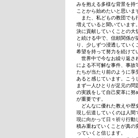
みを抱える多様な背景を持
ことから始めたいと思いま
また、私どもの教団でも行
増えていると聞いています
決に貢献していくことの大
と続ける中で、信頼関係が
り、少しずつ浸透していく
希望を持って努力を続けて
世界中で今なお繰り返され
による不可解な事件、事故
たちが当たり前のように享
あると感じています。こう
まず一人ひとりが足元の問
の実践をして自己変革に努
が重要です。
どんなに優れた教えや歴史
現し伝道していくのは人間
現に向かって日々祈り行動
積み重ねていくことが真の
っていくと信じます。