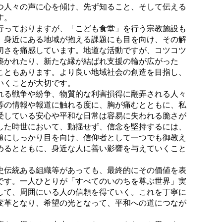
つ人々の声に心を傾け、先ず知ること、そして伝える
す。
っておりますが、「こども食堂」を行う宗教施設も
。身近にある地域が抱える課題にも目を向け、その解
切さを痛感しています。地道な活動ですが、コツコツ
築かれたり、新たな縁が結ばれ支援の輪が広がった
こともあります。より良い地域社会の創造を目指し、
いくことが大切です。
る戦争や紛争、物質的な利害損得に翻弄される人々
等の情報や報道に触れる度に、胸が痛むとともに、私
受している安心や平和な日常は容易に失われる脆さが
した時世において、動揺せず、信念を堅持するには、
題にしっかり目を向け、信仰者として一つでも御教え
めるとともに、身近な人に善い影響を与えていくこと
伝統ある組織等があっても、最終的にその価値を表
です。一人ひとりが「すべてのいのちを尊ぶ世界」実
して、周囲にいる人の信頼を得ていく。これを丁寧に
変革となり、希望の光となって、平和への道につなが