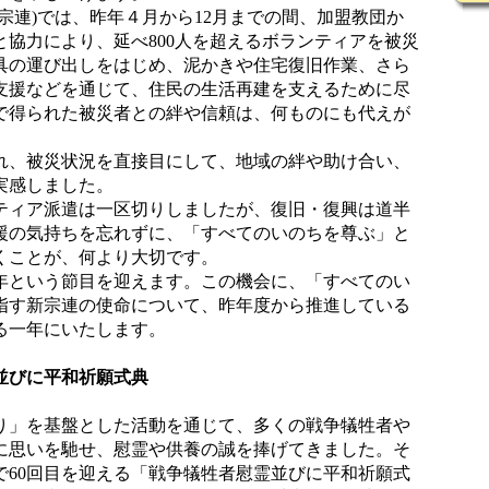
宗連)では、昨年４月から12月までの間、加盟教団か
協力により、延べ800人を超えるボランティアを被災
具の運び出しをはじめ、泥かきや住宅復旧作業、さら
支援などを通じて、住民の生活再建を支えるために尽
で得られた被災者との絆や信頼は、何ものにも代えが
、被災状況を直接目にして、地域の絆や助け合い、
実感しました。
ティア派遣は一区切りしましたが、復旧・復興は道半
援の気持ちを忘れずに、「すべてのいのちを尊ぶ」と
くことが、何より大切です。
年という節目を迎えます。この機会に、「すべてのい
指す新宗連の使命について、昨年度から推進している
る一年にいたします。
並びに平和祈願式典
」を基盤とした活動を通じて、多くの戦争犠牲者や
に思いを馳せ、慰霊や供養の誠を捧げてきました。そ
で60回目を迎える「戦争犠牲者慰霊並びに平和祈願式