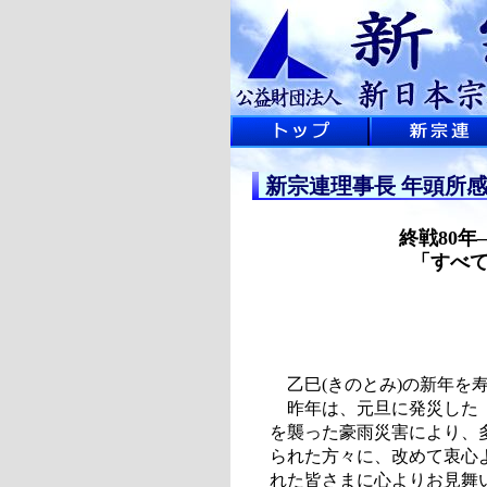
新宗連理事長 年頭所
終戦80
「すべ
乙巳(きのとみ)の新年を
昨年は、元旦に発災した「
を襲った豪雨災害により、
られた方々に、改めて衷心
れた皆さまに心よりお見舞