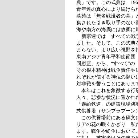
典」です。この式典は、19
青年達の真心により続けら
墓苑は「無名戦没者の墓」
集された引き取り手のない
海や南方の海底には故郷に
新宗連では「すべての戦争
ました。そして、この式典
まらない、より広い視野を持
東南アジア青年平和使節団
同慰霊」から、“すべて”
その根本精神は戦争責任や
れぞれが信ずる神仏の願い
対非戦を誓うことにありま
本年はこれを象徴する行事
人々、悲惨な状況に置かれ
「泰緬鉄道」の建設現場跡
式供養塔（サンプラプーン
この供養塔前にある碑文に
リアの花の咲くかぎり 私
ます。戦争や紛争において
に対し、被害者はその痛み