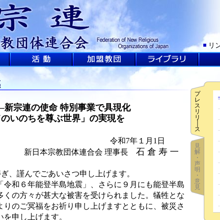
リ
感
プ
レ
ス
年―新宗連の使命 特別事業で具現化
リ
てのいのちを尊ぶ世界」の実現を
リ
│
ス
令和7年１月1日
見
石 倉 寿 一
新日本宗教団体連合会 理事長
解
・
声
明
寿ぎ、謹んでごあいさつ申し上げます。
・
意
令和６年能登半島地震」、さらに９月にも能登半島
見
多くの方々が甚大な被害を受けられました。犠牲とな
よりのご冥福をお祈り申し上げますとともに、被災さ
いを申し上げます。