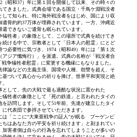
62（昭和37）年に第１回を開催して以来、その時々の
れてきました。式典会場である国立・千鳥ケ淵戦没者
として知られ、特に海外戦没者をはじめ、国により収
御遺骨約約37万体が埋葬されています。一方、沖縄近
帰還できないご遺骨も眠られています。
犠牲者」の象徴として、この場所で式典を続けてき
を続ける中で、宗教者として「日本人の慰霊」にとど
つ必要性に気づき、1974（昭和49）年には「第１次
（アジア懺悔行）」を派遣。式典の名称が「戦没者合
の「戦争犠牲者慰霊」に変更する機縁にもなりました。
法律論などの主義主張、国境や人種、怨讐を超え、そ
に基づいて真心からの祈りを捧げ、世界平和実現と絶
す。
として、先の大戦で最も過酷な状況に置かれた
た犠牲者の象徴として「死の鉄道」と言われたタイの
地を訪問します。そして51年前、先達が建立したタイ
）に代表団で参拝させていただきます。
は「ここに“大東亜戦争の証人”が眠る ブーゲンビ
たちはあなた方の平安を祈り続けます」と刻まれてい
、加害者側は自らの行為を忘れてしまうことが多いの
や恐怖を決して忘れません。先の大戦においては、日