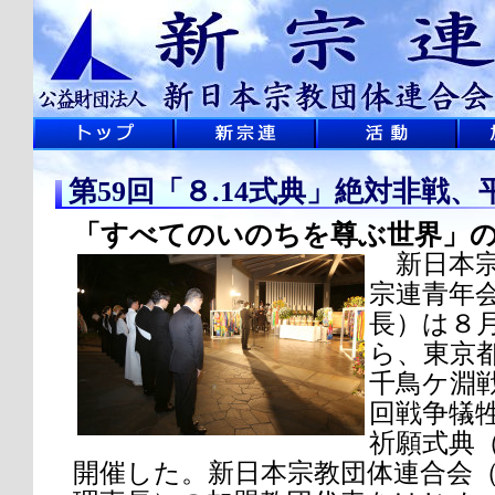
第59回「８.14式典」絶対非戦
「すべてのいのちを尊ぶ世界」
新日本宗
宗連青年
長）は８月
ら、東京
千鳥ケ淵戦
回戦争犠
祈願式典（
開催した。新日本宗教団体連合会