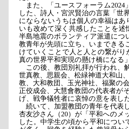
また、「ユースフォーラム2024
した、詩人・宮沢賢治の言葉「世
にならないうちは個人の幸福はあ
いも改めて深く共感したことを述
半島地震のボランティア派遣につ
教青年が先頭に立ち、いまできる
けていくことで人と人との繋がり
真の世界平和実現の懸け橋になる
この後、教団別礼拝が行われ、解
世真教、思親会、松緑神道大和山
教、大和教団、玉光神社、福聚の
正佼成会、大慧會教団の代表者が
げ、戦争犠牲者に哀悼の意を表し
続いて、加盟教団の青年を代表し
杏友沙さん（20）が「平和へのメ
した。中学生の頃から平和につい