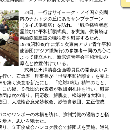
24日、一行はサイヨーク・ノイ国立公園
内のナムトクの丘にあるサンプラプーン
（タイ式供養塔）を訪れ、「戦争犠牲者慰
霊並びに平和祈願式典」を実施。供養塔は
泰緬鉄道建設の犠牲者を慰霊するため、
1974(昭和49)年に第１次東南アジア青年平和
使節団(アジア懺悔行)の参加者一同の真心に
よって建立され、新宗連青年会平和活動の
原点と位置付けている。
式典は田澤清喜企画委員長の開会あいさ
を行い、石倉寿一理事長が「世界平和祈願文」を奏上
来を築く決意を新たにし、「絶対非戦」精神のもと、
。この後、９教団の代表者が教団別礼拝を行い、慰霊
教団は次の通り。円応教、解脱会、松緑神道大和山、
教団、大法輪台意光妙教会、妙智會教団、立正佼成
スやワンポーの木橋を訪れ、強制労働の過酷さと犠
を歩き、思いを馳せた。
戻り、立正佼成会バンコク教会で解団式を実施。巡礼