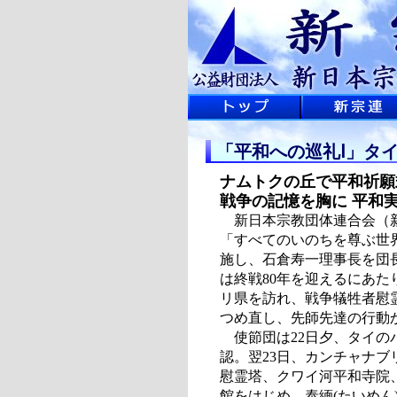
「平和への巡礼Ⅰ」タ
ナムトクの丘で平和祈願
戦争の記憶を胸に 平和
新日本宗教団体連合会（新
「すべてのいのちを尊ぶ世
施し、石倉寿一理事長を団
は終戦80年を迎えるにあ
リ県を訪れ、戦争犠牲者慰
つめ直し、先師先達の行動
使節団は22日夕、タイの
認。翌23日、カンチャナ
慰霊塔、クワイ河平和寺院、
館をはじめ、泰緬(たいめ