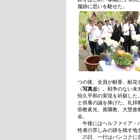
傷跡に思いを馳せた。
つの後、全員が献香、献花
（
写真㊧
）。戦争のない未
恒久平和の実現を祈願した
と供養の誠を捧げた。礼拝
崇教眞光、善隣教、大慧會
会。
午後にはヘルファイア・パ
牲者の苦しみの跡を残す地
25日、一行はバンコクに