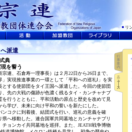
リ
イへ派遣
行
式典
事
案
実現を誓う
内
宗連、石倉寿一理事長）は２月22日から26日まで、
ニ
界」実現推進事業の一環として「平和への巡礼Ⅰ」を実
ュ
│
長とする使節団をタイ王国へ派遣した。今回の使節団
ス
たり、先の大戦の傷跡が色濃く残るタイ・カンチャナブ
霊を行うとともに、平和活動の原点と歴史を改めて見
から学び、未来に向け平和の誓いを新たにした。
バンコクに到着後、結団式を行い、巡礼の意義を確
ブリ県へ移動した。連合国軍共同墓地とカンチャナブリ
チョンカイ共同墓地を巡拝。また、JEATH戦争博物
ん)鉄道博物館、メクロン鉄橋を見学し、戦争の歴史や