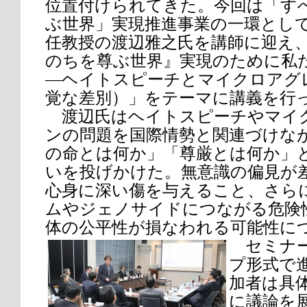
位置付けられてきた。今回は「す
ぶ世界」実現推進事業の一環とし
任教授の渡辺雅之氏を講師に迎え
のちを尊ぶ世界』実現のために私
―ヘイトスピーチとマイクロアグ
覚な差別）」をテーマに講義を行
渡辺氏はヘイトスピーチやマイ
ンの問題を国際情勢と関連づけな
の命とは何か」「尊厳とは何か」
いを投げかけた。無意識の偏見が
心身に深い傷を与えること、さら
ムやジェノサイドにつながる危険
体の公平性が損なわれる可能性に
セミナー
プ形式で進
加者は具
に議論を