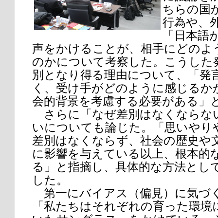
ちらの国
行為や、
「日本語
声をかけることが、相手にどのよ
のかについて考察した。こうした
別となり得る理由について、「発
く、受け手がどのように感じるか
会的背景を考慮する必要がある」
さらに「なぜ差別はなくならな
いについても論じた。「思いやり
差別はなくならず、社会の歴史や
に影響を与えている以上、根本的
る」と指摘し、具体的な方法とし
した。
第一にバイアス（偏見）に気づ
「私たちはそれぞれの育った環境