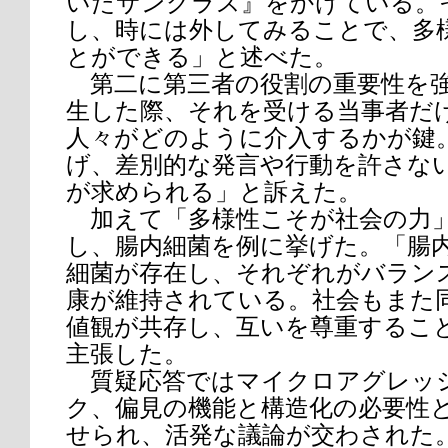
いたサングラス』をかけている。
し、時には外してみることで、多
とができる」と述べた。
第二に第三者の役割の重要性を強
生した際、それを受ける当事者だ
人々がどのように介入するかが鍵
げ、差別的な発言や行動を許さな
が求められる」と訴えた。
加えて「多様性こそが社会の力
し、腸内細菌を例に挙げた。「腸
細菌が存在し、それぞれがバラン
康が維持されている。社会もまた
値観が共存し、互いを尊重するこ
主張した。
質疑応答ではマイクロアグレッ
ク、偏見の機能と構造化の必要性
せられ、活発な議論が交わされた