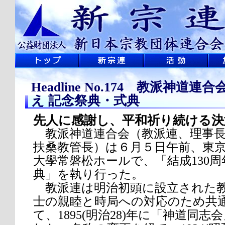
Headline No.174 教派神道連
え 記念祭典・式典
先人に感謝し、平和祈り続ける決
教派神道連合会（教派連、理事長
扶桑教管長）は６月５日午前、東
大學常磐松ホールで、「結成130
典」を執り行った。
教派連は明治初頭に設立された教
士の親睦と時局への対応のため共
て、1895(明治28)年に「神道同