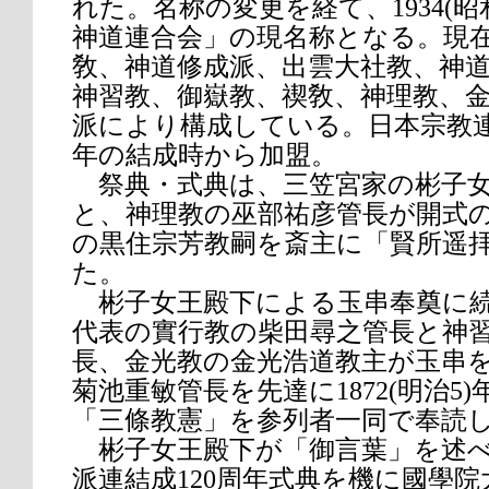
れた。名称の変更を経て、1934(昭
神道連合会」の現名称となる。現
敎、神道修成派、出雲大社教、神
神習教、御嶽教、禊敎、神理教、金
派により構成している。日本宗教連盟
年の結成時から加盟。
祭典・式典は、三笠宮家の彬子女
と、神理教の巫部祐彦管長が開式
の黒住宗芳教嗣を斎主に「賢所遥
た。
彬子女王殿下による玉串奉奠に続
代表の實行教の柴田尋之管長と神
長、金光教の金光浩道教主が玉串
菊池重敏管長を先達に1872(明治5
「三條教憲」を参列者一同で奉読
彬子女王殿下が「御言葉」を述べ
派連結成120周年式典を機に國學