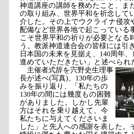
神道講座の講師を務めたこと、ま
の取り組み、世界平和を祈念して
介した。その上でウクライナ侵攻
配備など世界各地で起こっている
こそ世界平和の祈りが必要となる
う。教派神道連合会の皆様には引
日本国の未来を見据え、140周年、
進めていただきたい」と述べられ
主催者式辞を宍野史生理事
長が述べ(写真)、130年の歩
みを振り返り、「私たちの
130年の間には幾度もの困難
がありました。しかし先輩
方はそれを乗り越えて、今
私たちに与えてくださいま
した」と先人への感謝を表した。