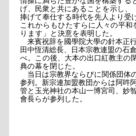
情操に満ちた豊かな国を構築する
げ、民衆と共にあることを示し、
捧げて奉仕する時代を先人より受
これからもひたすらに人々の平和
ります」と決意を表明した。
来賓祝辞を國學院大學の針本正行
田中恆清総長、日本宗教連盟の石
べ。この後、大本の出口紅教主の
典の幕を閉じた。
当日は宗教界ならびに関係団体の
参列。新宗連加盟教団からは阿吽
管と玉光神社の本山一博宮司、妙
會長らが参列した。